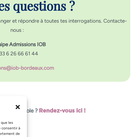
es questions ?
ger et répondre à toutes tes interrogations. Contacte-
nous :
uipe Admissions IOB
33 6 26 66 61 44
ons@iob-bordeaux.com
sur notre école ?
Rendez-vous ici !
s que les
e consentir à
portement de