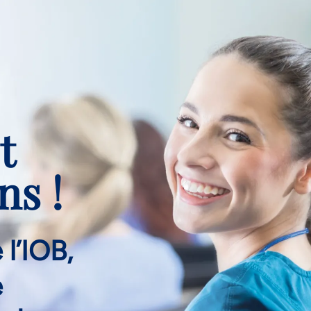
t
ns !
l’IOB,
e