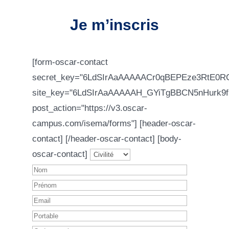
Je m’inscris
[form-oscar-contact
secret_key="6LdSIrAaAAAAACr0qBEPEze3RtE0R
site_key="6LdSIrAaAAAAAH_GYiTgBBCN5nHurk9f
post_action="https://v3.oscar-
campus.com/isema/forms"] [header-oscar-
contact]
[/header-oscar-contact] [body-
oscar-contact]