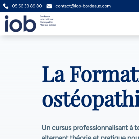
05 56 33 89 80
contact@iob-bordeaux.com
La Format
ostéopath
Un cursus professionnalisant à
alternant théorie et pratique po