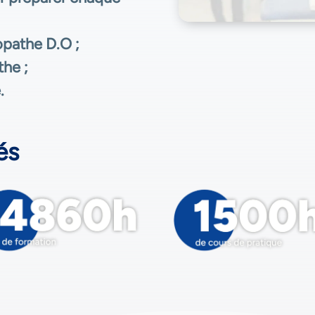
opathe D.O ;
the ;
.
és