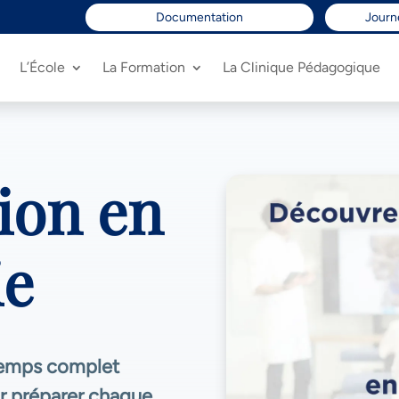
Documentation
Journ
L’École
La Formation
La Clinique Pédagogique
ion en
ie
 temps complet
ur préparer chaque