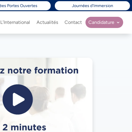
ées Portes Ouvertes
Journées d'Immersion
L’International
Actualités
Contact
Candidature