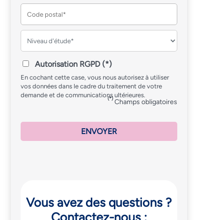
Autorisation RGPD (*)
ntretien de motivation
4. Résultats
En cochant cette case, vous nous autorisez à utiliser
e dossier est sélectionné, vous
Vos résultats d’admi
vos données dans le cadre du traitement de votre
alors convoqué rapidement pour
communiqués quelque
demande et de communications ultérieures.
(*)
Champs obligatoires
etien avec la Direction de l’école.
ENVOYER
Vous avez des questions ?
Contactez-nous :