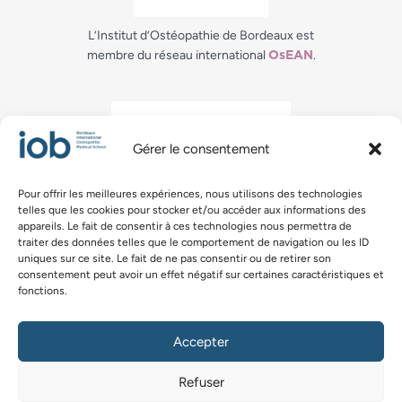
L’Institut d’Ostéopathie de Bordeaux est
membre du réseau international
.
OsEAN
Gérer le consentement
Pour offrir les meilleures expériences, nous utilisons des technologies
telles que les cookies pour stocker et/ou accéder aux informations des
La certification qualité a été délivrée à IOB au titre
appareils. Le fait de consentir à ces technologies nous permettra de
de la catégorie : ACTION DE FORMATION.
traiter des données telles que le comportement de navigation ou les ID
uniques sur ce site. Le fait de ne pas consentir ou de retirer son
consentement peut avoir un effet négatif sur certaines caractéristiques et
fonctions.
Établissement d’enseignement supérieur privé agréé par le
ministère de la santé et enregistré sous le numéro 0333285S
Accepter
auprès du Rectorat de l’Academie de Bordeaux
Refuser