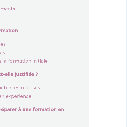
nements
ormation
ées
es
 la formation initiale
-elle justifiée ?
étences requises
en expérience
préparer à une formation en